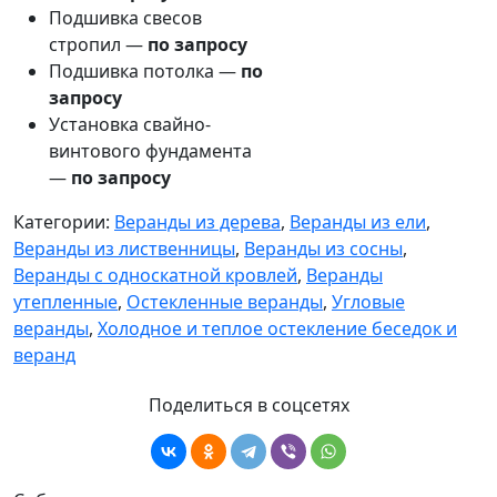
Подшивка свесов
стропил —
по запросу
Подшивка потолка —
по
запросу
Установка свайно-
винтового фундамента
—
по запросу
Категории:
Веранды из дерева
,
Веранды из ели
,
Веранды из лиственницы
,
Веранды из сосны
,
Веранды с односкатной кровлей
,
Веранды
утепленные
,
Остекленные веранды
,
Угловые
веранды
,
Холодное и теплое остекление беседок и
веранд
Поделиться в соцсетях