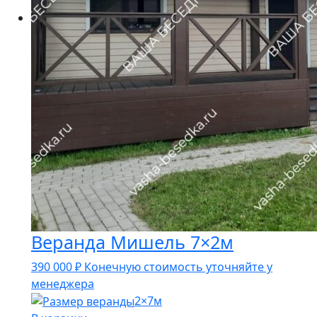
Веранда Мишель 7×2м
390 000
₽
Конечную стоимость уточняйте у
менеджера
2×7м