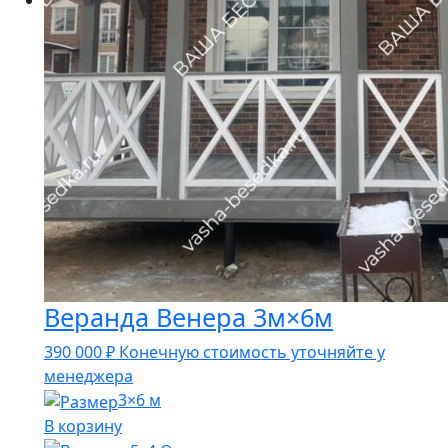
Веранда Венера 3м×6м
390 000
₽
Конечную стоимость уточняйте у
менеджера
3×6 м
В корзину