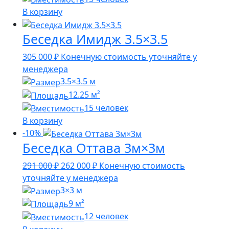
В корзину
Беседка Имидж 3.5×3.5
305 000
₽
Конечную стоимость уточняйте у
менеджера
3.5×3.5 м
12.25 м²
15 человек
В корзину
-10%
Беседка Оттава 3м×3м
Первоначальная
Текущая
291 000
₽
262 000
₽
Конечную стоимость
цена
цена:
уточняйте у менеджера
составляла
262
3×3 м
291
000 ₽.
9 м²
000 ₽.
12 человек