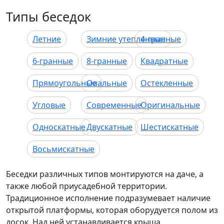
Типы беседок
Летние
Зимние утепленные
4-гранные
6-гранные
8-гранные
Квадратные
Прямоугольные
Овальные
Остекленные
Угловые
Современные
Оригинальные
Односкатные
Двускатные
Шестискатные
Восьмискатные
Беседки различных типов монтируются на даче, а
также любой приусадебной территории.
Традиционное исполнение подразумевает наличие
открытой платформы, которая оборудуется полом из
досок. Над ней устанавливается крыша,