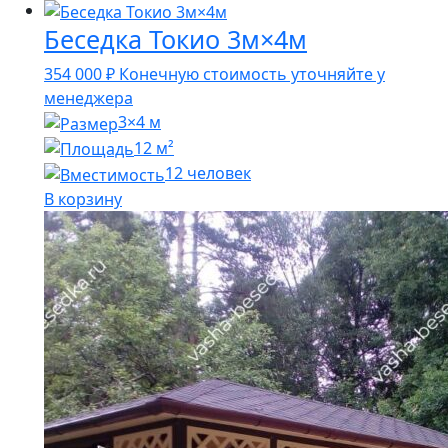
Беседка Токио 3м×4м
354 000
₽
Конечную стоимость уточняйте у
менеджера
3×4 м
12 м²
12 человек
В корзину