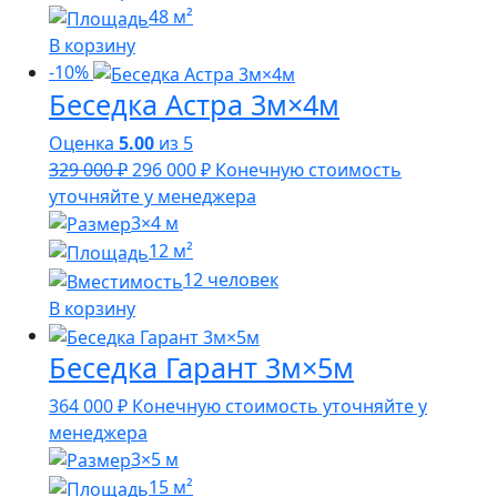
48 м²
В корзину
-10%
Беседка Астра 3м×4м
Оценка
5.00
из 5
Первоначальная
Текущая
329 000
₽
296 000
₽
Конечную стоимость
цена
цена:
уточняйте у менеджера
составляла
296
3×4 м
329
000 ₽.
12 м²
000 ₽.
12 человек
В корзину
Беседка Гарант 3м×5м
364 000
₽
Конечную стоимость уточняйте у
менеджера
3×5 м
15 м²