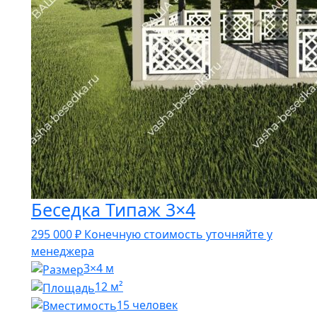
Беседка Типаж 3×4
295 000
₽
Конечную стоимость уточняйте у
менеджера
3×4 м
12 м²
15 человек