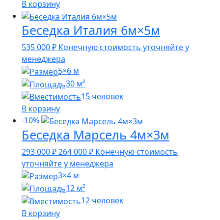
В корзину
Беседка Италия 6м×5м
535 000
₽
Конечную стоимость уточняйте у
менеджера
5×6 м
30 м²
15 человек
В корзину
-10%
Беседка Марсель 4м×3м
Первоначальная
Текущая
293 000
₽
264 000
₽
Конечную стоимость
цена
цена:
уточняйте у менеджера
составляла
264
3×4 м
293
000 ₽.
12 м²
000 ₽.
12 человек
В корзину