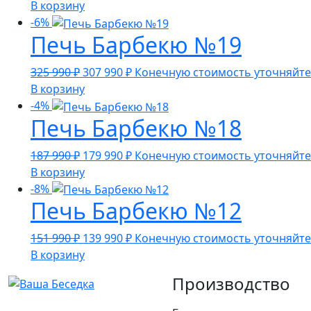
цена
цена:
В корзину
составляла
216
-6%
Печь Барбекю №19
223
990 ₽.
990 ₽.
Первоначальная
Текущая
325 990
₽
307 990
₽
Конечную стоимость уточняйте
цена
цена:
В корзину
составляла
307
-4%
Печь Барбекю №18
325
990 ₽.
990 ₽.
Первоначальная
Текущая
187 990
₽
179 990
₽
Конечную стоимость уточняйте
цена
цена:
В корзину
составляла
179
-8%
Печь Барбекю №12
187
990 ₽.
990 ₽.
Первоначальная
Текущая
151 990
₽
139 990
₽
Конечную стоимость уточняйте
цена
цена:
В корзину
составляла
139
Производство
151
990 ₽.
990 ₽.