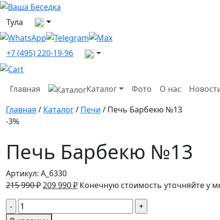
Выберите город
Тула
Все контакты
+7 (495) 220-19-96
Главная
Каталог
Фото
О нас
Новост
Главная
/
Каталог
/
Печи
/ Печь Барбекю №13
-3%
Печь Барбекю №13
Артикул:
A_6330
Первоначальная
Текущая
215 990
₽
209 990
₽
Конечную стоимость уточняйте у 
цена
цена:
Количество
составляла
209
товара
215
990 ₽.