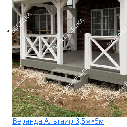
Веранда Альтаир 3,5м×5м