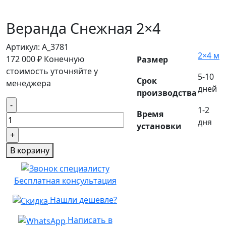
Веранда Снежная 2×4
Артикул:
A_3781
2×4 м
172 000
₽
Конечную
Размер
стоимость уточняйте у
5-10
Срок
менеджера
дней
производства
Количество
1-2
Время
товара
дня
установки
Веранда
Снежная
В корзину
2×4
Бесплатная консультация
Нашли дешевле?
Написать в